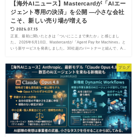
【海外AIニュース】Mastercardが「AIエー
ジェント専用の決済」を公開 ―小さな会社
こそ、新しい売り場が増える
2026.07.15
正直、最初に聞いたときは「ついにここまで来たか」と感じまし
た。 2026年6月10日、Mastercardが「Agent Pay for Machines」と
いう新サービスを発表しました。30社超のパートナーと組んで、A...
ブログ