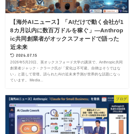
【海外AIニュース】「AIだけで動く会社が1
8カ月以内に数百万ドルを稼ぐ」―Anthrop
ic共同創業者がオックスフォードで語った
近未来
2026.07.15
2026年5月20日、英オックスフォード大学の講演で、Anthropic共同
創業者ジャック・クラーク氏が「変化は不可避。自律はそうではな
い」と題して登壇。語られたAIの近未来予測が世界的な話題になっ
ています。 Media...
ブログ