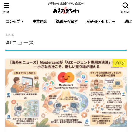
沖縄から全国の中小企業へ
MENU
SEARCH
コンセプト
事業内容
課題から探す
AI研修・セミナー
選ば
AIニュース
ブログ