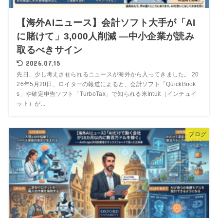
【海外AIニュース】会計ソフト大手が「AI
に賭けて」3,000人削減 ―中小企業が読み
取るべきサイン
2026.07.15
先日、少し考えさせられるニュースが海外から入ってきました。 20
26年5月20日、ロイターの報道によると、会計ソフト「QuickBook
s」や確定申告ソフト「TurboTax」で知られる米Intuit（インテュイ
ット）が...
ブログ