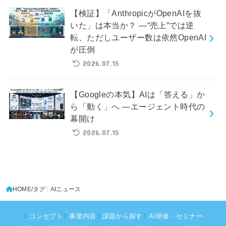
【検証】「AnthropicがOpenAIを抜
いた」は本当か？ ―“売上”では逆
転、ただしユーザー数は依然OpenAI
が圧倒
2026.07.15
【Googleの本気】AIは「答える」か
ら「動く」へ ―エージェント時代の
幕開け
2026.07.15
HOME
タグ : AIニュース
コンセプト
事業内容
課題から探す
AI研修・セミナー