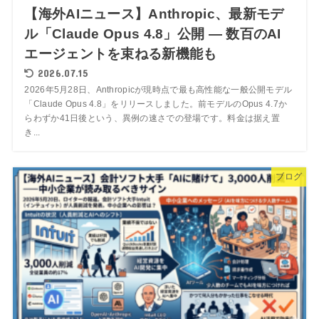
【海外AIニュース】Anthropic、最新モデ
ル「Claude Opus 4.8」公開 ― 数百のAI
エージェントを束ねる新機能も
2026.07.15
2026年5月28日、Anthropicが現時点で最も高性能な一般公開モデル
「Claude Opus 4.8」をリリースしました。前モデルのOpus 4.7か
らわずか41日後という、異例の速さでの登場です。料金は据え置
き...
ブログ