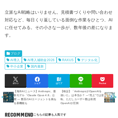
立派なAI戦略はいりません。見積書づくりや問い合わせ
対応など、毎日くり返している面倒な作業をひとつ、AI
に任せてみる。その小さな一歩が、数年後の差になりま
す。
ブログ
AI導入
AI導入補助金2026
RAXUS
デジタル化
中小企業
国内最新
ポスト
シェア
はてブ
送る
Pocket
【海外AIニュース】Anthropic、最
【検証】「AnthropicがOpenAIを
新モデル「Claude Opus 4.8」公
抜いた」は本当か？ ―“売上”では逆
開 ― 数百のAIエージェントを束ね
転、ただしユーザー数は依然
る新機能も
OpenAIが圧倒
RECOMMEND