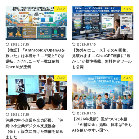
ブログ
ブログ
2026.07.15
2026.07.15
【検証】「AnthropicがOpenAIを
【海外AIニュース】そのAI画像、
抜いた」は本当か？ ―“売上”では
見破れます ―ChatGPT画像に”透
逆転、ただしユーザー数は依然
かし”が標準搭載、無料判定ツール
OpenAIが圧倒
も公開
ブログ
ブログ
2026.07.15
2026.07.15
【2026年最新】国がついに本腰
沖縄の中小企業を全力応援。「沖
―「AI補助金」始動、日本は”最も
縄中小企業デジタル支援協会
AIを使いやすい国”へ
（仮）」設立に向けた準備を始め
ました