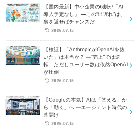
【国内最新】中小企業の6割が「AI
導入予定なし」 ―この“出遅れ”は、
裏を返せばチャンスだ
2026.07.15
【検証】「AnthropicがOpenAIを抜
いた」は本当か？ ―“売上”では逆
転、ただしユーザー数は依然OpenAI
が圧倒
2026.07.15
【Googleの本気】AIは「答える」か
ら「動く」へ ―エージェント時代の
幕開け
2026.07.15